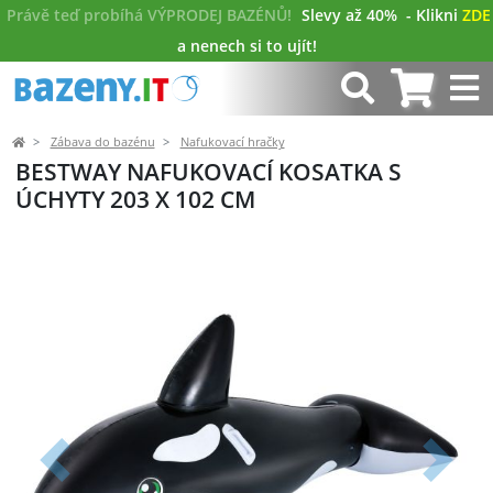
Právě teď probíhá VÝPRODEJ BAZÉNŮ!
Slevy až 40%
- Klikni
ZDE
a nenech si to ujít!
Zábava do bazénu
Nafukovací hračky
BESTWAY NAFUKOVACÍ KOSATKA S
ÚCHYTY 203 X 102 CM
Předchozí
Další