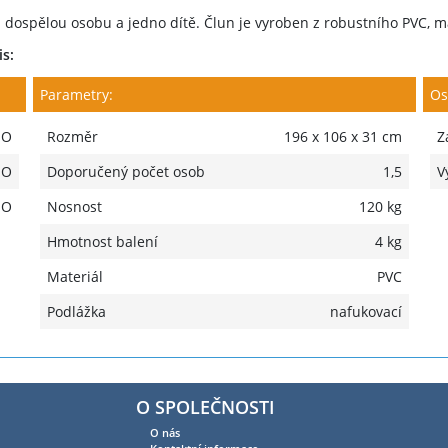
 dospělou osobu a jedno dítě. Člun je vyroben z robustního PVC, m
is:
Parametry:
Os
NO
Rozměr
196 x 106 x 31 cm
Z
NO
Doporučený počet osob
1,5
V
NO
Nosnost
120 kg
Hmotnost balení
4 kg
Materiál
PVC
Podlážka
nafukovací
O SPOLEČNOSTI
O nás