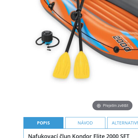
Přejetím zvětšit
POPIS
NÁVOD
ALTERNATIV
Nafukovací člun Kondor Elite 2000 SET