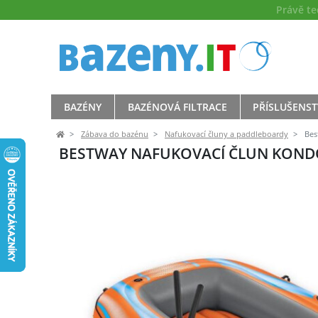
Právě t
BAZÉNY
BAZÉNOVÁ FILTRACE
PŘÍSLUŠENST
Zábava do bazénu
Nafukovací čluny a paddleboardy
Best
BESTWAY NAFUKOVACÍ ČLUN KONDOR E