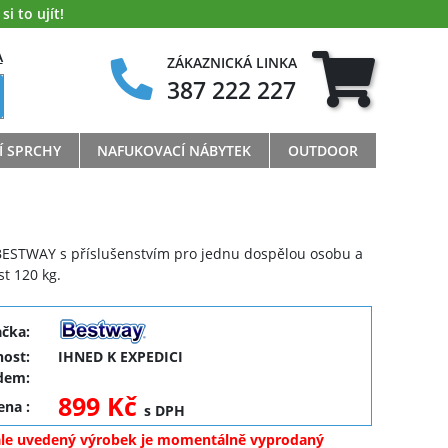
i to ujít!
A
ZÁKAZNICKÁ LINKA
387 222 227
Í SPRCHY
NAFUKOVACÍ NÁBYTEK
OUTDOOR
BESTWAY s příslušenstvím pro jednu dospělou osobu a
st 120 kg.
ačka:
ost:
IHNED K EXPEDICI
dem:
899 Kč
cena
:
s DPH
ale uvedený výrobek je momentálně vyprodaný