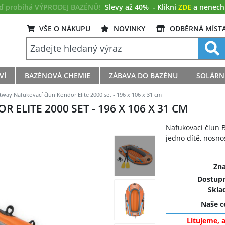
eď probíhá VÝPRODEJ BAZÉNŮ!
Slevy až 40%
- Klikni
ZDE
a nenech s
VŠE O NÁKUPU
NOVINKY
ODBĚRNÁ MÍST
VÍ
BAZÉNOVÁ CHEMIE
ZÁBAVA DO BAZÉNU
SOLÁRN
way Nafukovací člun Kondor Elite 2000 set - 196 x 106 x 31 cm
LITE 2000 SET - 196 X 106 X 31 CM
Nafukovací člun 
jedno dítě, nosno
Zn
Dostupn
Skla
Naše 
Litujeme, 