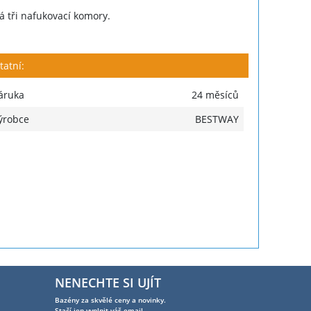
á tři nafukovací komory.
tatní:
áruka
24 měsíců
ýrobce
BESTWAY
NENECHTE SI UJÍT
Bazény za skvělé ceny a novinky.
Stačí jen vyplnit váš email.