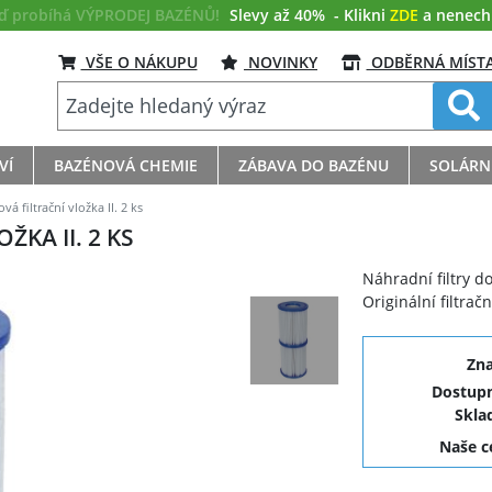
eď probíhá VÝPRODEJ BAZÉNŮ!
Slevy až 40%
- Klikni
ZDE
a nenech s
VŠE O NÁKUPU
NOVINKY
ODBĚRNÁ MÍST
VÍ
BAZÉNOVÁ CHEMIE
ZÁBAVA DO BAZÉNU
SOLÁRN
á filtrační vložka II. 2 ks
KA II. 2 KS
Náhradní filtry d
Originální filtrač
Zn
Dostupn
Skla
Naše 