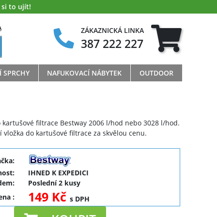
i to ujít!
A
ZÁKAZNICKÁ LINKA
387 222 227
Í SPRCHY
NAFUKOVACÍ NÁBYTEK
OUTDOOR
o kartušové filtrace Bestway 2006 l/hod nebo 3028 l/hod.
ní vložka do kartušové filtrace za skvělou cenu.
ačka:
ost:
IHNED K EXPEDICI
dem:
Poslední 2 kusy
149 Kč
cena
:
s DPH