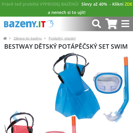
Právě teď probíhá VÝPRODEJ BAZÉNŮ!
Slevy až 40%
- Klikni
ZDE
a nenech si to ujít!
Zábava do bazénu
Potápění, plavání
BESTWAY DĚTSKÝ POTÁPĚČSKÝ SET SWIM
Předchozí
Další