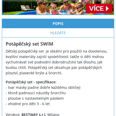
POPIS
HLEDÁTE
Potápěčský set SWIM
Dětský potapěčský set je ideální pro použití na dovolenou,
kvalitní materiály zajistí spolehlivost, takže si děti mohou
vychutnávat své podvodní dobrodružství tak dlouho, jak
budou chtít. Potapěčský set obsahuje pár potápěčských
ploutví, plavecké brýle a šnorchl.
Potápěčský set - specifikace:
- tvar masky padne dobře každému obličeji
- těsně padnoucí náustky šnorchlu
- ploutve s nastavitelným páskem
- vhodné pro děti 3 - 6 let
Výrobce:
BESTWAY s.r.l.
Milano