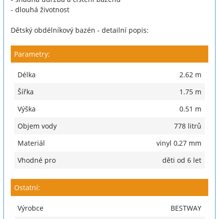
- dlouhá životnost
Dětský obdélníkový bazén - detailní popis:
Parametry:
Délka
2.62 m
Šířka
1.75 m
Výška
0.51 m
Objem vody
778 litrů
Materiál
vinyl 0,27 mm
Vhodné pro
děti od 6 let
Ostatní:
Výrobce
BESTWAY