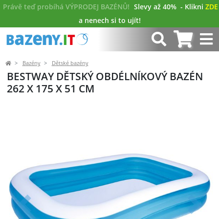
Právě teď probíhá VÝPRODEJ BAZÉNŮ!
Slevy až 40%
- Klikni
ZDE
a nenech si to ujít!
Bazény
Dětské bazény
BESTWAY DĚTSKÝ OBDÉLNÍKOVÝ BAZÉN
262 X 175 X 51 CM
Předchozí
Další