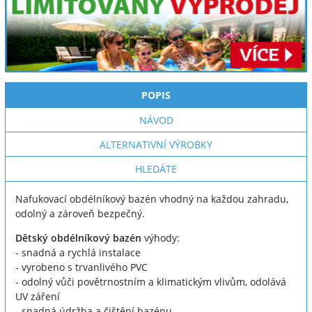
POPIS
NÁVOD
ALTERNATIVNÍ VÝROBKY
HLEDÁTE
Nafukovací obdélníkový bazén vhodný na každou zahradu,
odolný a zároveň bezpečný.
Dětský obdélníkový bazén
výhody:
- snadná a rychlá instalace
- vyrobeno s trvanlivého PVC
- odolný vůči povětrnostním a klimatickým vlivům, odolává
UV záření
- snadná údržba a čištění bazénu