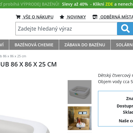
eď probíhá VÝPRODEJ BAZÉNŮ!
Slevy až 40%
- Klikni
ZDE
a nenech s
VŠE O NÁKUPU
NOVINKY
ODBĚRNÁ MÍST
VÍ
BAZÉNOVÁ CHEMIE
ZÁBAVA DO BAZÉNU
SOLÁRN
 86 x 86 x 25 cm
B 86 X 86 X 25 CM
Dětský čtvercový
Objem vody cca 57
Zn
Dostupn
Skla
Naše 