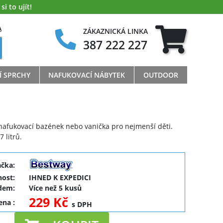
i to ujít!
A
ZÁKAZNICKÁ LINKA
387 222 227
Í SPRCHY
NAFUKOVACÍ NÁBYTEK
OUTDOOR
 nafukovací bazének nebo vanička pro nejmenší děti.
 litrů.
ačka:
ost:
IHNED K EXPEDICI
dem:
Více než 5 kusů
229 Kč
cena
:
s DPH