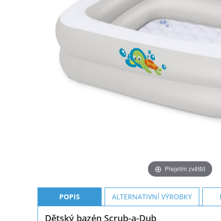
Přejetím zvětšit
POPIS
ALTERNATIVNÍ VÝROBKY
Dětský bazén Scrub-a-Dub