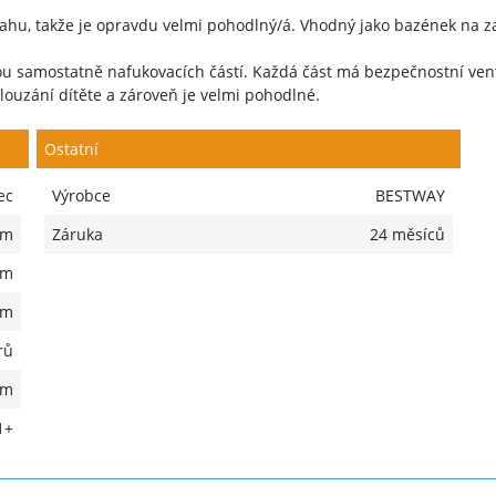
ahu, takže je opravdu velmi pohodlný/á. Vhodný jako bazének na z
ou samostatně nafukovacích částí. Každá část má bezpečnostní vent
ouzání dítěte a zároveň je velmi pohodlné.
Ostatní
ec
Výrobce
BESTWAY
 m
Záruka
24 měsíců
 m
 m
rů
mm
1+