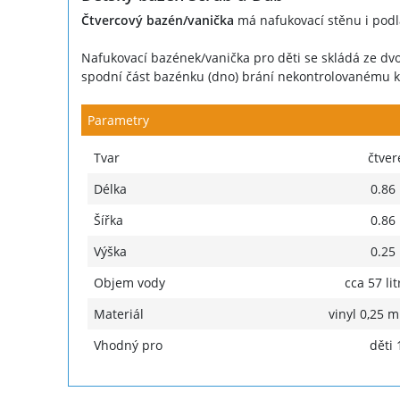
Čtvercový bazén/vanička
má nafukovací stěnu i podl
Nafukovací bazének/vanička pro děti se skládá ze dv
spodní část bazénku (dno) brání nekontrolovanému kl
Parametry
Tvar
čtver
Délka
0.86
Šířka
0.86
Výška
0.25
Objem vody
cca 57 lit
Materiál
vinyl 0,25 
Vhodný pro
děti 