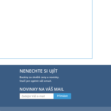
NENECHTE SI UJÍT
Bazény za skvělé ceny a novinky.
Stačí jen vyplnit váš email.
NOVINKY NA VÁŠ MAIL
Přihlásit
0