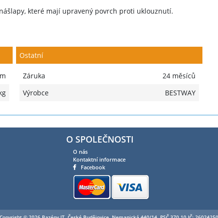
ášlapy, které mají upravený povrch proti uklouznutí.
Ostatní
 m
Záruka
24 měsíců
kg
Výrobce
BESTWAY
O SPOLEČNOSTI
O nás
Kontaktní informace
Facebook
Copyright © 2026 Bazény.IT, České Budějovice, Nemanická 440/14, PSČ 370 10 IČ: 2602425