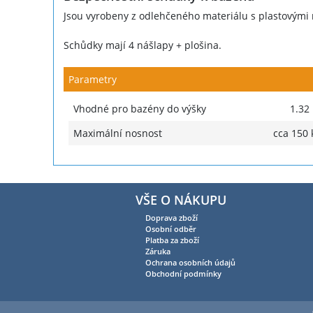
Jsou vyrobeny z odlehčeného materiálu s plastovými n
Schůdky mají 4 nášlapy + plošina.
Parametry
Vhodné pro bazény do výšky
1.32
Maximální nosnost
cca 150 
VŠE O NÁKUPU
Doprava zboží
Osobní odběr
Platba za zboží
Záruka
Ochrana osobních údajů
Obchodní podmínky