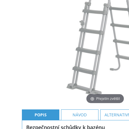
Přejetím zvětšit
POPIS
NÁVOD
ALTERNATIV
Bezpečnostní schůdky k bazénu