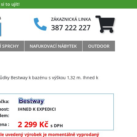
i to ujít!
A
ZÁKAZNICKÁ LINKA
387 222 227
Í SPRCHY
NAFUKOVACÍ NÁBYTEK
OUTDOOR
ůdky Bestway k bazénu s výškou 1,32 m. Ihned k
ačka:
ost:
IHNED K EXPEDICI
dem:
2 299 Kč
cena
:
s DPH
ale uvedený výrobek je momentálně vyprodaný