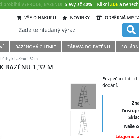
eď probíhá VÝPRODEJ BAZÉNŮ!
Slevy až 40%
- Klikni
ZDE
a nenech s
VŠE O NÁKUPU
NOVINKY
ODBĚRNÁ MÍST
VÍ
BAZÉNOVÁ CHEMIE
ZÁBAVA DO BAZÉNU
SOLÁRN
chůdky k bazénu 1,32 m
 BAZÉNU 1,32 M
Bezpečnostní sch
dodání.
Zn
Dostupn
Skla
Naše 
Litujeme, 