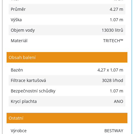
Průměr
4.27 m
Výška
1.07 m
Objem vody
13030 litrů
Materiál
TRITECH™
Obsah balení
Bazén
4,27 x 1,07 m
Filtrace kartušová
3028 l/hod
Bezpečnostní schůdky
1.07 m
Krycí plachta
ANO
Ostatní
Výrobce
BESTWAY