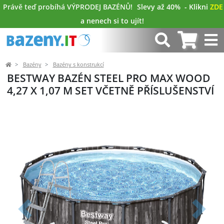
Právě teď probíhá VÝPRODEJ BAZÉNŮ!
Slevy až 40%
- Klikni
ZDE
a nenech si to ujít!
Bazény
Bazény s konstrukcí
BESTWAY BAZÉN STEEL PRO MAX WOOD
4,27 X 1,07 M SET VČETNĚ PŘÍSLUŠENSTVÍ
Předchozí
Další