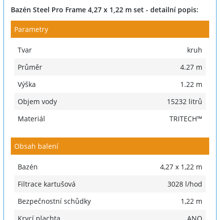
Bazén Steel Pro Frame 4,27 x 1,22 m set - detailní popis:
Parametry
Tvar
kruh
Průměr
4.27 m
Výška
1.22 m
Objem vody
15232 litrů
Materiál
TRITECH™
Obsah balení
Bazén
4,27 x 1,22 m
Filtrace kartušová
3028 l/hod
Bezpečnostní schůdky
1,22 m
Krycí plachta
ANO