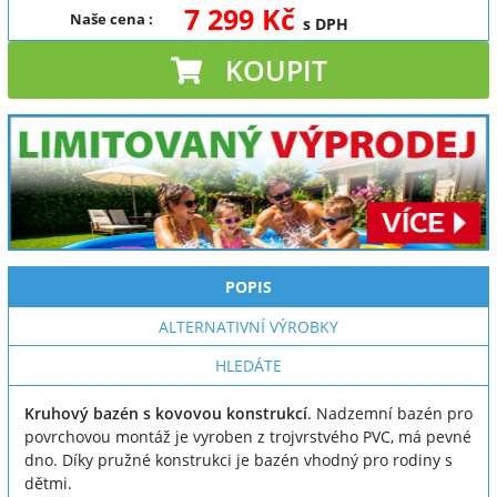
7 299 Kč
Naše cena
:
s DPH
KOUPIT
POPIS
ALTERNATIVNÍ VÝROBKY
HLEDÁTE
Kruhový bazén s kovovou konstrukcí
. Nadzemní bazén pro
povrchovou montáž je vyroben z trojvrstvého PVC, má pevné
dno. Díky pružné konstrukci je bazén vhodný pro rodiny s
dětmi.