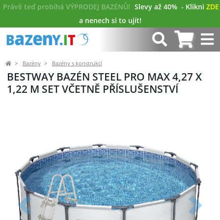
Právě teď probíhá VÝPRODEJ BAZÉNŮ!
Slevy až 40%
- Klikni
ZDE
a nenech si to ujít!
Bazény
Bazény s konstrukcí
BESTWAY BAZÉN STEEL PRO MAX 4,27 X
1,22 M SET VČETNĚ PŘÍSLUŠENSTVÍ
Předchozí
Další