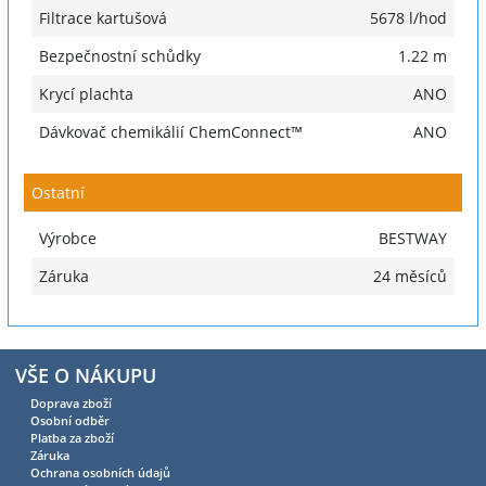
Filtrace kartušová
5678 l/hod
Bezpečnostní schůdky
1.22 m
Krycí plachta
ANO
Dávkovač chemikálií ChemConnect™
ANO
Ostatní
Výrobce
BESTWAY
Záruka
24 měsíců
VŠE O NÁKUPU
Doprava zboží
Osobní odběr
Platba za zboží
Záruka
Ochrana osobních údajů