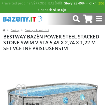
Právě teď probíhá VÝPRODEJ BAZÉNŮ!
Slevy až 40%
- Klikni
ZDE
a nenech si to ujít!
Bazény
Bazény s konstrukcí
BESTWAY BAZÉN POWER STEEL STACKED
STONE SWIM VISTA 5,49 X 2,74 X 1,22 M
SET VČETNĚ PŘÍSLUŠENSTVÍ