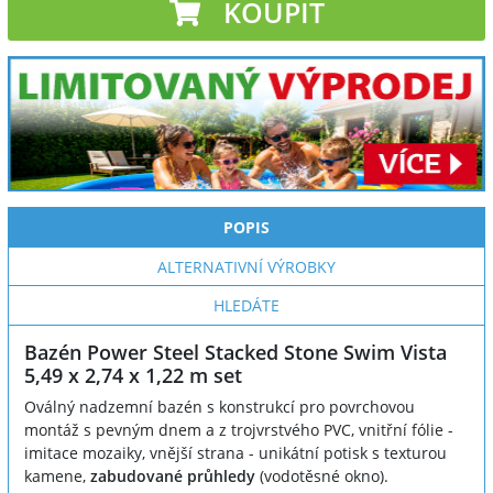
KOUPIT
POPIS
ALTERNATIVNÍ VÝROBKY
HLEDÁTE
Bazén Power Steel Stacked Stone Swim Vista
5,49 x 2,74 x 1,22 m set
Oválný nadzemní bazén s konstrukcí pro povrchovou
montáž s pevným dnem a z trojvrstvého PVC, vnitřní fólie -
imitace mozaiky, vnější strana - unikátní potisk s texturou
kamene,
zabudované průhledy
(vodotěsné okno).