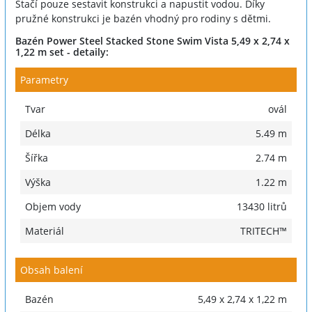
Stačí pouze sestavit konstrukci a napustit vodou. Díky
pružné konstrukci je bazén vhodný pro rodiny s dětmi.
Bazén Power Steel Stacked Stone Swim Vista 5,49 x 2,74 x
1,22 m set - detaily:
Parametry
Tvar
ovál
Délka
5.49 m
Šířka
2.74 m
Výška
1.22 m
Objem vody
13430 litrů
Materiál
TRITECH™
Obsah balení
Bazén
5,49 x 2,74 x 1,22 m