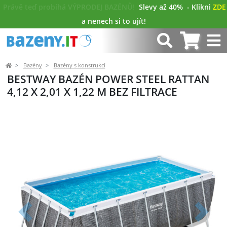
Právě teď probíhá VÝPRODEJ BAZÉNŮ!
Slevy až 40%
- Klikni
ZDE
a nenech si to ujít!
Bazény
Bazény s konstrukcí
BESTWAY BAZÉN POWER STEEL RATTAN
4,12 X 2,01 X 1,22 M BEZ FILTRACE
Předchozí
Další