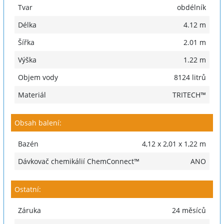
Tvar
obdélník
Délka
4.12 m
Šířka
2.01 m
Výška
1.22 m
Objem vody
8124 litrů
Materiál
TRITECH™
Obsah balení:
Bazén
4,12 x 2,01 x 1,22 m
Dávkovač chemikálií ChemConnect™
ANO
Ostatní:
Záruka
24 měsíců