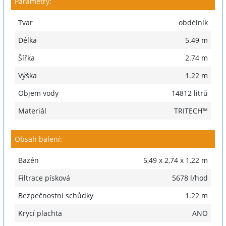
Parametry:
Tvar
obdélník
Délka
5.49 m
Šířka
2.74 m
Výška
1.22 m
Objem vody
14812 litrů
Materiál
TRITECH™
Obsah balení:
Bazén
5,49 x 2,74 x 1,22 m
Filtrace písková
5678 l/hod
Bezpečnostní schůdky
1.22 m
Krycí plachta
ANO