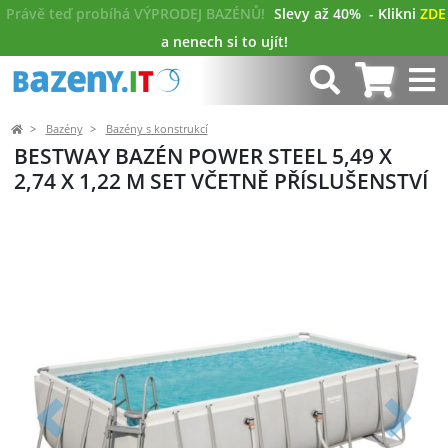
Právě teď probíhá VÝPRODEJ BAZÉNŮ!
Slevy až 40%
- Klikni
ZDE
a nenech si to ujít!
Bazény
Bazény s konstrukcí
BESTWAY BAZÉN POWER STEEL 5,49 X
2,74 X 1,22 M SET VČETNĚ PŘÍSLUŠENSTVÍ
Předchozí
Další