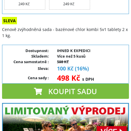
249 Kč
249 Kč
SLEVA
Cenově zvýhodněná sada - bazénové chlor kombi 5v1 tablety 2 x
1 kg.
Dostupnost:
IHNED K EXPEDICI
Skladem:
Více než 5 kusů
Cena samostatně
:
598 Kč
100 Kč (16%)
Sleva
:
498 Kč
Cena sady
:
s DPH
KOUPIT SADU