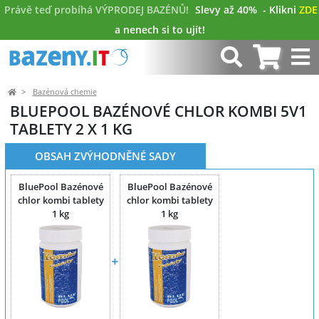
Právě teď probíhá VÝPRODEJ BAZÉNŮ!
Slevy až 40%
- Klikni
ZDE
a nenech si to ujít!
Bazénová chemie
BLUEPOOL BAZÉNOVÉ CHLOR KOMBI 5V1
TABLETY 2 X 1 KG
OBSAH ZVÝHODNĚNÉ SADY
BluePool Bazénové
BluePool Bazénové
chlor kombi tablety
chlor kombi tablety
1 kg
1 kg