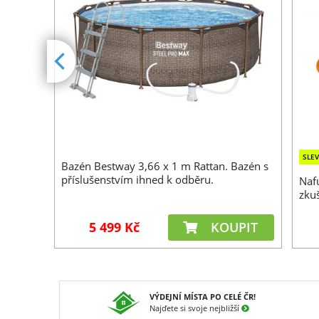
SLE
Bazén Bestway 3,66 x 1 m Rattan. Bazén s
žko s
příslušenstvím ihned k odběru.
Naf
danou
zku
x 46 cm
PIT
5 499 Kč
KOUPIT
VÝDEJNÍ MÍSTA PO CELÉ ČR!
Najďete si svoje nejbližší