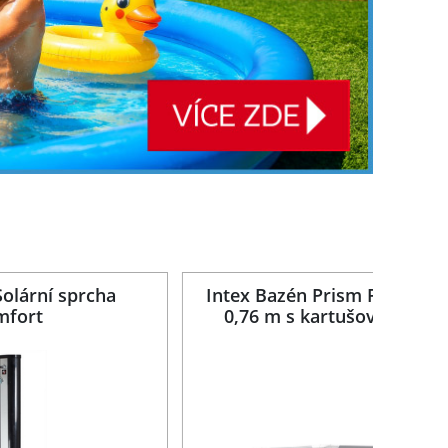
Solární sprcha
Intex Bazén Prism Frame 3,
mfort
0,76 m s kartušovou filtra