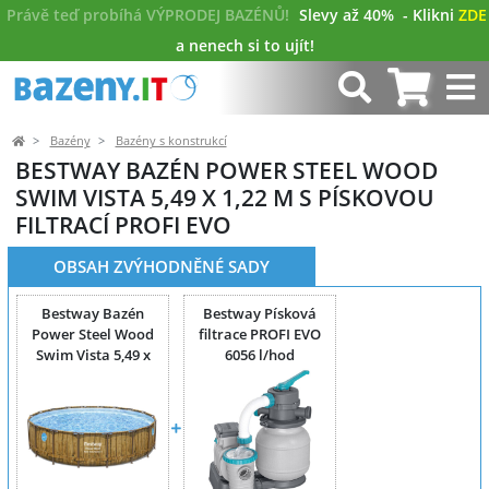
Právě teď probíhá VÝPRODEJ BAZÉNŮ!
Slevy až 40%
- Klikni
ZDE
a nenech si to ujít!
Bazény
Bazény s konstrukcí
BESTWAY BAZÉN POWER STEEL WOOD
SWIM VISTA 5,49 X 1,22 M S PÍSKOVOU
FILTRACÍ PROFI EVO
OBSAH ZVÝHODNĚNÉ SADY
Bestway Bazén
Bestway Písková
Power Steel Wood
filtrace PROFI EVO
Swim Vista 5,49 x
6056 l/hod
1,22 m bez filtrace