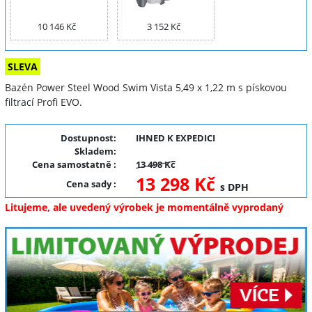
10 146 Kč
3 152 Kč
SLEVA
Bazén Power Steel Wood Swim Vista 5,49 x 1,22 m s pískovou
filtrací Profi EVO.
Dostupnost:
IHNED K EXPEDICI
Skladem:
Cena samostatně
:
13 498 Kč
13 298 Kč
Cena sady
:
s DPH
Litujeme, ale uvedený výrobek je momentálně vyprodaný