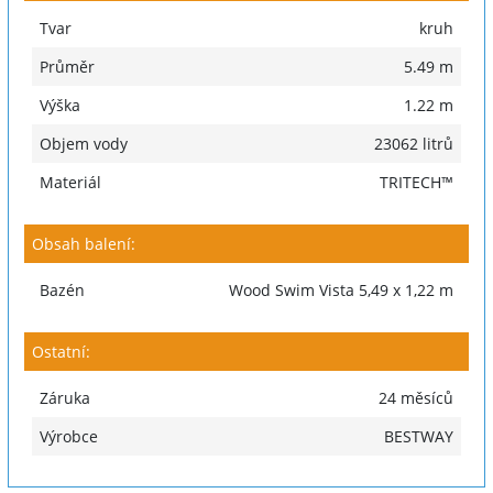
Tvar
kruh
Průměr
5.49 m
Výška
1.22 m
Objem vody
23062 litrů
Materiál
TRITECH™
Obsah balení:
Bazén
Wood Swim Vista 5,49 x 1,22 m
Ostatní:
Záruka
24 měsíců
Výrobce
BESTWAY